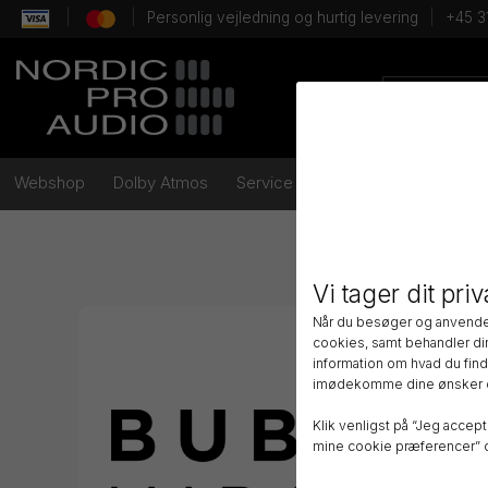
Personlig vejledning og hurtig levering
+45 3
Webshop
Dolby Atmos
Service
Brands
Videoer
Vi tager dit priva
Når du besøger og anvende
cookies, samt behandler di
information om hvad du finde
imødekomme dine ønsker 
Klik venligst på “Jeg accept
mine cookie præferencer” o