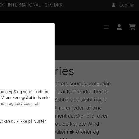
 DKK | INTERNATIONAL - 249 DKK
Log ind
ee Industries
n dansk producent af kvalitets sounds protection
 lyden af dine optagelser til at lyde endnu bedre.
udio ApS og vores partnere
 Vi ønsker også at indsamle
et og lækkert design har Bubblebee skabt nogle
ent og services til at
ukter, som samtidigt optimerer lyden af dine
ødig støj bort. Deres sortiment dækker bl.a. over
t kan du klikke på “Justér
un vindhætter på markedet, de kendte Wind-
nteringsløsninger til lavalier mikrofoner og