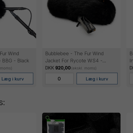
Fur Wind
Bubblebee - The Fur Wind
B
e BBG - Black
Jacket For Rycote WS4 -
I
BLACK
DKK
920,00
D
. moms)
(ekskl. moms)
s: