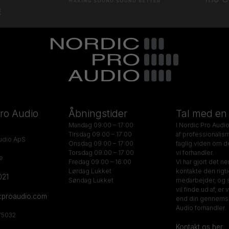
ro Audio
Åbningstider
Tal med en
Mandag 09:00 – 17:00
I Nordic Pro Audio
Tirsdag 09:00 – 17:00
af professionalis
udio ApS
Onsdag 09:00 – 17:00
faglig viden om d
Torsdag 09:00 – 17:00
vi forhandler.
e
Fredag 09:00 – 16:00
Vi har gjort det ne
Lørdag Lukket
kontakte den rigt
021
Søndag Lukket
medarbejder, og 
vil finde ud af, er 
cproaudio.com
end din gennemsn
Audio forhandler.
75032
Kontakt os her