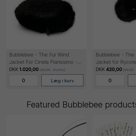
Bubblebee - The Fur Wind
Bubblebee - The 
Jacket For Cinela Pianissimo -
Jacket for Rycot
Black
DKK
1.020,00
DKK
420,00
(ekskl. moms)
(ekskl
Featured Bubblebee product