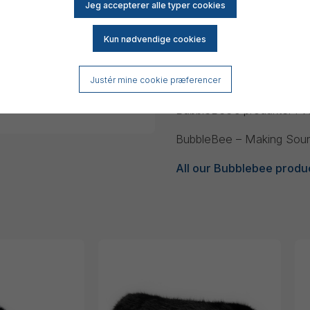
meget mere. Bubblebee ble
mange års erfaring fra br
produktioner og ofte bragt
Dette blev inspirationen t
var, og I 2011 kom de før
Justér mine cookie præferencer
nye produkter inklusiv den
BubbleBee’s produkter i 
BubbleBee – Making Soun
All our Bubblebee produ