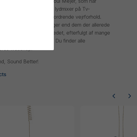
v grundlagt i 2011 af Poul Mejer, som har
anchen som professionel lydmixer på Tv-
e ham ud i arbejde i udfordrende vejrforhold.
il at opfinde bedre løsninger end dem der allerede
ste windbubbles på markedet, efterfulgt af mange
 prisvindende d:screet™. Du finder alle
vores webshop!
d, Sound Better!
cts