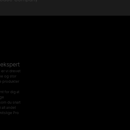
 ekspert
 er vi drevet
me og stor
e produkter
mt for dig at
ige
som du snart
vi alt andet
itslige Pro