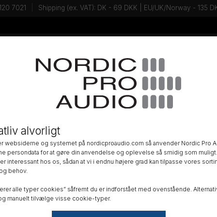
120 7021
Shipping (ex. VAT): DK - 69 DKK | EU/UK/Norway - 135
Tal med en Ekspert - Kontakt os!
Newsletter
Om Bubbleb
tliv alvorligt
Bubblebee Industries er e
til professionelle, som får
r websiderne og systemet på nordicproaudio.com så anvender Nordic Pro A
ne persondata for at gøre din anvendelse og oplevelse så smidig som muligt.
Med sans for funktionalit
r interessant hos os, sådan at vi i endnu højere grad kan tilpasse vores sortim
designmæssigst lækre prod
og behov.
optagelser og filtrer al un
erer alle typer cookies” såfremt du er indforstået med ovenstående. Alternativ
nogle af de bedste shotg
g manuelt tilvælge visse cookie-typer.
bubbles vindhætter samt mo