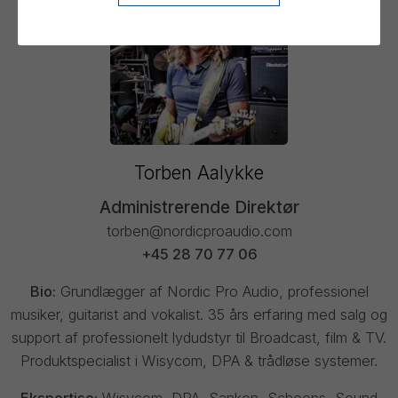
Torben Aalykke
Administrerende Direktør
torben@nordicproaudio.com
+45 28 70 77 06
Bio:
Grundlægger af Nordic Pro Audio, professionel
musiker, guitarist and vokalist. 35 års erfaring med salg og
support af professionelt lydudstyr til Broadcast, film & TV.
Produktspecialist i Wisycom, DPA & trådløse systemer.