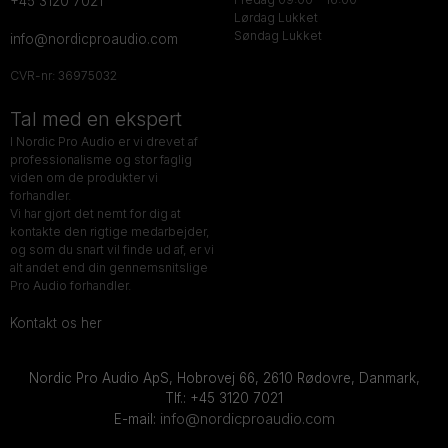
+45 3120 7021
Lørdag Lukket
Søndag Lukket
info@nordicproaudio.com
CVR-nr: 36975032
Tal med en ekspert
I Nordic Pro Audio er vi drevet af
professionalisme og stor faglig
viden om de produkter vi
forhandler.
Vi har gjort det nemt for dig at
kontakte den rigtige medarbejder,
og som du snart vil finde ud af, er vi
alt andet end din gennemsnitslige
Pro Audio forhandler.
Kontakt os her
Nordic Pro Audio ApS,
Hobrovej 66,
2610 Rødovre, Danmark,
Tlf.: +45 3120 7021
info@nordicproaudio.com
E-mail: