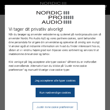
Tal med en ekspert
Vi tager dit privatliv alvorligt
Når du besøger og anvender websiderne og systemet på nordicproaudio.com så
Vi kender de produkter vi sælger og har stor erfaring
anvender Nordic Pro Audio ApS og vores partnere cookies, samt behandler
med at udvælge og kombinere de bedste løsninger til
dine persondata for at gøre din anvendelse og oplevelse så smidig som muligt.
Vi ønsker også at indsamle information om hvad du finder interessant hos os,
alle former for lydproduktioner, inkl. løsninger til film/tv-
sådan at vi i endnu højere grad kan tilpasse vores sortiment og services til at
imødekomme dine ønsker og behov.
produktion, teatre, kirker, små og store spillesteder, til
live og events samt til opbygning af små og store
Klik venligst på “Jeg accepterer alle typer cookies” såfremt du er indforstået
med ovenstående. Alternativt kan du klikke på “Justér mine cookie
lydstudier. Lad os hjælpe dig med at finde den bedste
præferencer” og manuelt tilvælge visse cookie-typer.
løsning.
Ring til os eller kom forbi i åbningstiden.
Justér mine cookie præferencer