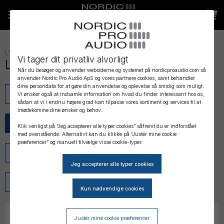
LYDVOGNE, TASKER OG KASSER
»
Vi tager dit privatliv alvorligt
Lydvogn - Reservedele
Når du besøger og anvender websiderne og systemet på nordicproaudio.com så
anvender Nordic Pro Audio ApS og vores partnere cookies, samt behandler
dine persondata for at gøre din anvendelse og oplevelse så smidig som muligt.
Lydvogne
Lydvogn - Tilbehør
Vi ønsker også at indsamle information om hvad du finder interessant hos os,
sådan at vi i endnu højere grad kan tilpasse vores sortiment og services til at
imødekomme dine ønsker og behov.
Lydvogn - Reservedele
Kasser
Klik venligst på “Jeg accepterer alle typer cookies” såfremt du er indforstået
med ovenstående. Alternativt kan du klikke på “Justér mine cookie
præferencer” og manuelt tilvælge visse cookie-typer.
Tasker
Taske Tilbehør
Seler
Lommer
Justér mine cookie præferencer