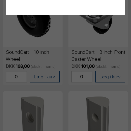
SoundCart - 10 inch
SoundCart - 3 inch Front
Wheel
Caster Wheel
DKK
168,00
DKK
101,00
(ekskl. moms)
(ekskl. moms)
Læg i kurv
Læg i kurv