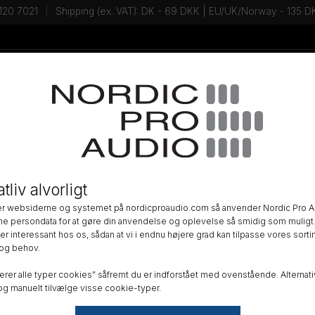
120 7021
Shipping (ex. VAT): DK - 69 DKK | EU/UK/Norway - 135
Tal med en Ekspert - Kontakt os!
Newsletter
dere og Mixere
tliv alvorligt
af multikanals lydoptagelser med vores udvalg af professionelle opt
r websiderne og systemet på nordicproaudio.com så anvender Nordic Pro A
recordere fyldt med professionelle funktioner dækker vores udvalg
ne persondata for at gøre din anvendelse og oplevelse så smidig som muligt.
r interessant hos os, sådan at vi i endnu højere grad kan tilpasse vores sortim
ende til at optage fejlfri dialog, interviews, musik og fængslende ly
og behov.
r som f.eks.
Sound Devices
, og opdag et bredt udvalg af uundværlig
er tilbehør, såsom tasker, kabler og stabile optagemedier for at gøre 
erer alle typer cookies” såfremt du er indforstået med ovenstående. Alternativ
g manuelt tilvælge visse cookie-typer.
en spørgsmål eller brug for rådgivning?
+45 31 20 70 21
eller
info@nordicproaudio.com