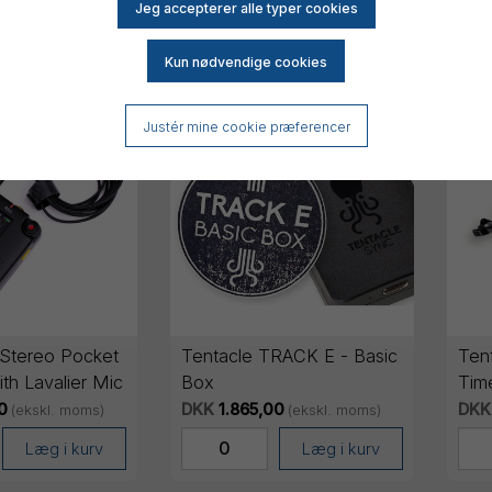
e produkter
Justér mine cookie præferencer
 Stereo Pocket
Tentacle TRACK E - Basic
Ten
th Lavalier Mic
Box
Tim
0
DKK
1.865,00
DKK
(ekskl. moms)
(ekskl. moms)
Læg i kurv
Læg i kurv