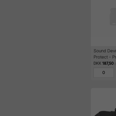
Sound Dev
Protect - Pr
LCD cover 
DKK
187,50
(pack of 4)