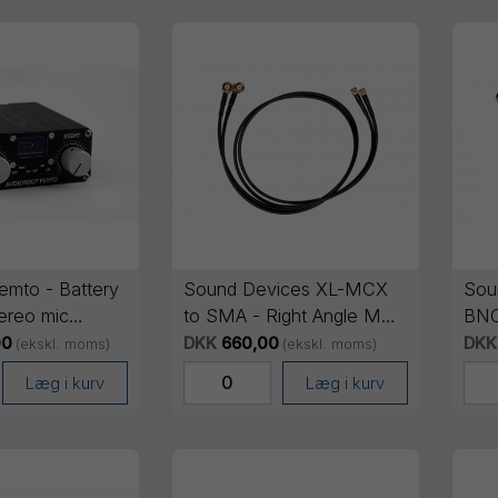
emto - Battery
Sound Devices XL-MCX
Sou
ereo mic
to SMA - Right Angle MCX
BNC
h 48V phantom
plug to Right Angle SMA
mm
00
DKK
660,00
DKK
(ekskl. moms)
(ekskl. moms)
plug, 50 ohm (pack of 2)
Læg i kurv
Læg i kurv