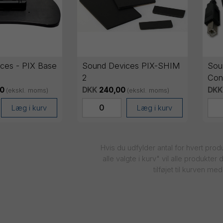
ces - PIX Base
Sound Devices PIX-SHIM
Sou
2
Con
Don
00
DKK
240,00
DKK
(ekskl. moms)
(ekskl. moms)
Læg i kurv
Læg i kurv
Hvis du udfylder antal for hvert pro
alle valgte i kurv" vil alle produkter d
tilføjet til kurven 