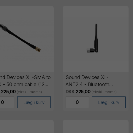
nd Devices XL-SMA to
Sound Devices XL-
 - 50 ohm cable (120
ANT2.4 - Bluetooth
)
antenna
225,00
DKK
225,00
(ekskl. moms)
(ekskl. moms)
Læg i kurv
Læg i kurv