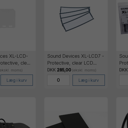
ices XL-LCD-
Sound Devices XL-LCD7 -
Sou
otective, clear
Protective, clear LCD
Prot
for 8-Series
cover for 7-Series. (pack
cove
DKK
285,00
DKK
(ekskl. moms)
(ekskl. moms)
of 4)
of 4
Læg i kurv
Læg i kurv