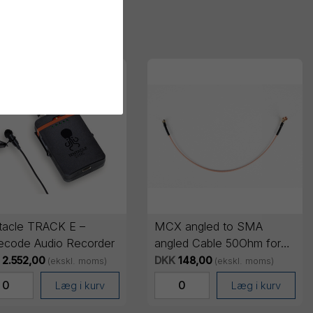
tacle TRACK E –
MCX angled to SMA
ecode Audio Recorder
angled Cable 50Ohm for
SL-2 - 30cm
2.552,00
DKK
148,00
(ekskl. moms)
(ekskl. moms)
Læg i kurv
Læg i kurv