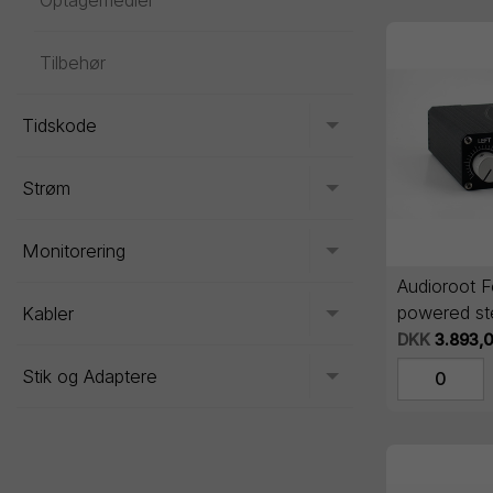
Optagemedier
Tilbehør
Tidskode
Toggle menu
Strøm
Toggle menu
Monitorering
Toggle menu
Audioroot F
powered st
Kabler
Toggle menu
preamp wit
DKK
3.893,
power
Stik og Adaptere
Toggle menu