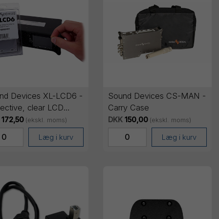
nd Devices XL-LCD6 -
Sound Devices CS-MAN -
ective, clear LCD
Carry Case
r for 6-Series (pack
172,50
DKK
150,00
(ekskl. moms)
(ekskl. moms)
)
Læg i kurv
Læg i kurv