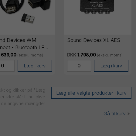
nd Devices WM
Sound Devices XL AES
nect - Bluetooth LE
gle
639,00
DKK
1.798,00
(ekskl. moms)
(ekskl. moms)
Læg i kurv
Læg i kurv
dukt og klikker på "Læg
er ikke står til nul blive
med de angivne mængder
Gå til kurv
»