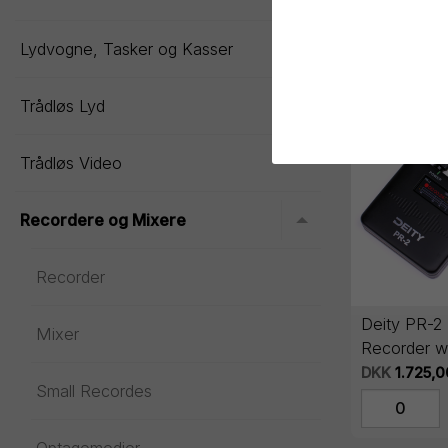
Lydvogne, Tasker og Kasser
Toggle menu
Udvalgt
Trådløs Lyd
Toggle menu
Trådløs Video
Recordere og Mixere
Toggle menu
Recorder
Deity PR-2
Mixer
Recorder wi
DKK
1.725,0
Small Recordes