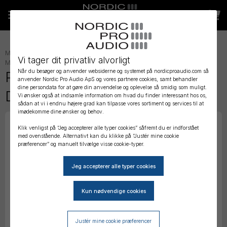
MIKROFON TILBEHØR
»
LAVALIER TILBEHØR
»
LAVALIER
Vi tager dit privatliv alvorligt
MONTERING
»
Når du besøger og anvender websiderne og systemet på nordicproaudio.com så
Protonorth - Concealer Kit for
anvender Nordic Pro Audio ApS og vores partnere cookies, samt behandler
dine persondata for at gøre din anvendelse og oplevelse så smidig som muligt.
DPA 4060 - Sixpack + Tape
Vi ønsker også at indsamle information om hvad du finder interessant hos os,
sådan at vi i endnu højere grad kan tilpasse vores sortiment og services til at
imødekomme dine ønsker og behov.
Klik venligst på “Jeg accepterer alle typer cookies” såfremt du er indforstået
med ovenstående. Alternativt kan du klikke på “Justér mine cookie
præferencer” og manuelt tilvælge visse cookie-typer.
Justér mine cookie præferencer