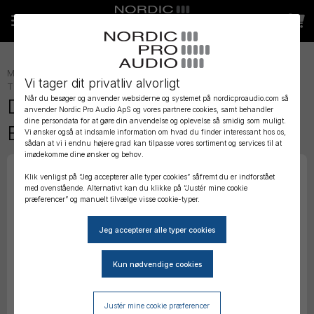
MIKROFON TILBEHØR
»
LAVALIER TILBEHØR
»
DIVERSE LAVALIER
Vi tager dit privatliv alvorligt
TILBEHØR
»
Når du besøger og anvender websiderne og systemet på nordicproaudio.com så
DPA Subminiature Grid, Metal,
anvender Nordic Pro Audio ApS og vores partnere cookies, samt behandler
dine persondata for at gøre din anvendelse og oplevelse så smidig som muligt.
Black, 3 pcs.
Vi ønsker også at indsamle information om hvad du finder interessant hos os,
sådan at vi i endnu højere grad kan tilpasse vores sortiment og services til at
imødekomme dine ønsker og behov.
Klik venligst på “Jeg accepterer alle typer cookies” såfremt du er indforstået
med ovenstående. Alternativt kan du klikke på “Justér mine cookie
præferencer” og manuelt tilvælge visse cookie-typer.
Justér mine cookie præferencer