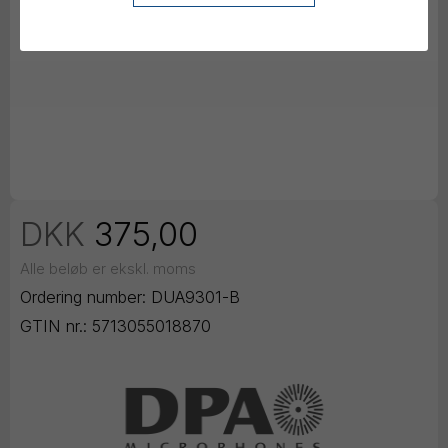
DKK
375,00
Alle beløb er ekskl. moms
Ordering number:
DUA9301-B
GTIN nr.:
5713055018870