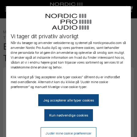
MIKROFON TILBEHØR
»
LAVALIER TILBEHØR
»
DIVERSE LAVALIER
Vi tager dit privatliv alvorligt
TILBEHØR
»
Når du besøger og anvender websiderne og systemet på nordicproaudio.com så
Bubblebee The Lav Accessory
anvender Nordic Pro Audio ApS og vores partnere cookies, samt behandler
dine persondata for at gøre din anvendelse og oplevelse så smidig som muligt.
Tub
Vi ønsker også at indsamle information om hvad du finder interessant hos os,
sådan at vi i endnu højere grad kan tilpasse vores sortiment og services til at
imødekomme dine ønsker og behov.
Klik venligst på “Jeg accepterer alle typer cookies” såfremt du er indforstået
med ovenstående. Alternativt kan du klikke på “Justér mine cookie
præferencer” og manuelt tilvælge visse cookie-typer.
Justér mine cookie præferencer