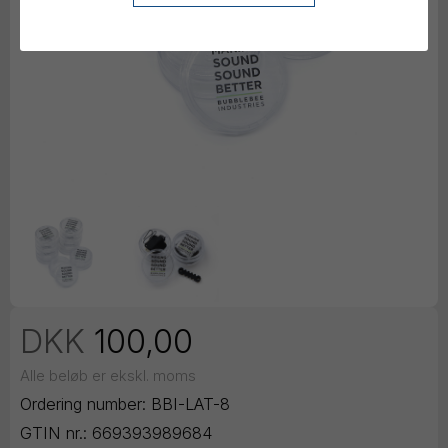
DKK
100,00
Alle beløb er ekskl. moms
Ordering number:
BBI-LAT-8
GTIN nr.:
669393989684