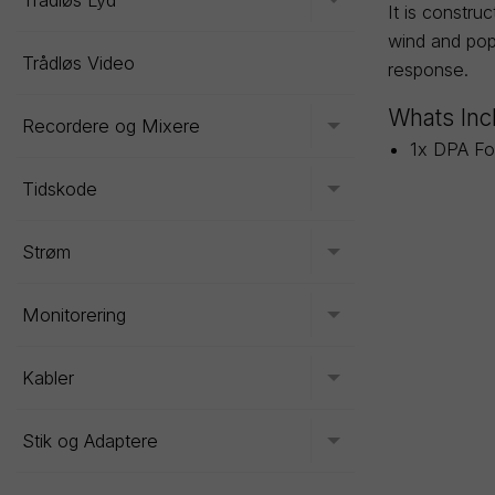
Trådløs Lyd
Toggle menu
It is constr
wind and pop
Trådløs Video
response.
Whats Inc
Recordere og Mixere
Toggle menu
1x DPA Fo
Tidskode
Toggle menu
Strøm
Toggle menu
Monitorering
Toggle menu
Kabler
Toggle menu
Stik og Adaptere
Toggle menu