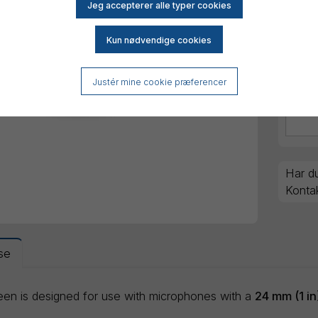
Justér mine cookie præferencer
Har du
Konta
se
een is designed for use with microphones with a
24 mm (1 in