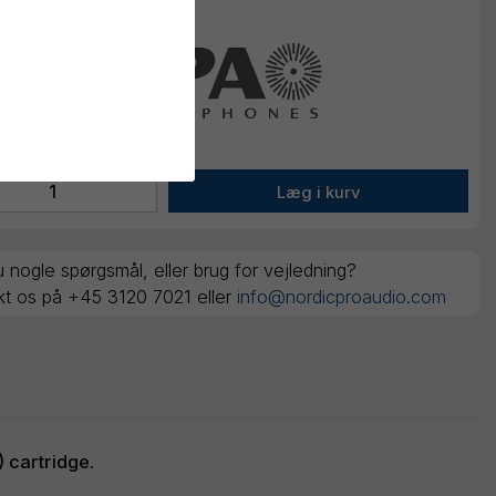
 nogle spørgsmål, eller brug for vejledning?
kt os på +45 3120 7021 eller
info@nordicproaudio.com
) cartridge.