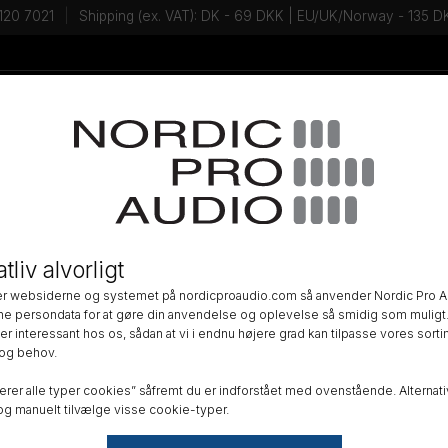
120 7021
Shipping (ex. VAT): DK - 69 DKK | EU/UK/Norway - 135
Tal med en Ekspert - Kontakt os!
Newsletter
BEHØR
»
VINDHÆTTER
»
tliv alvorligt
am windscreen for Active Cable M
r websiderne og systemet på nordicproaudio.com så anvender Nordic Pro A
ne persondata for at gøre din anvendelse og oplevelse så smidig som muligt.
DK
r interessant hos os, sådan at vi i endnu højere grad kan tilpasse vores sortim
og behov.
Alle b
erer alle typer cookies” såfremt du er indforstået med ovenstående. Alternativ
Order
g manuelt tilvælge visse cookie-typer.
GTIN n