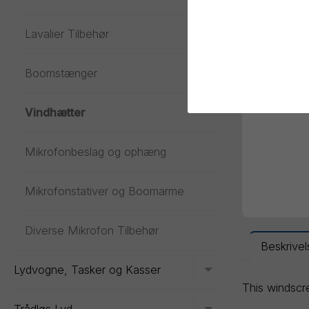
Lavalier Tilbehør
Toggle menu
Boomstænger
Vindhætter
Mikrofonbeslag og ophæng
Mikrofonstativer og Boomarme
Diverse Mikrofon Tilbehør
Beskrivel
Lydvogne, Tasker og Kasser
Toggle menu
This windscr