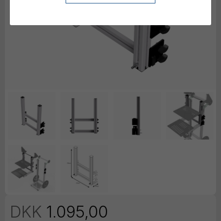
DKK
1.095,00