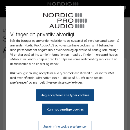
LYDVOGNE, TASKER OG KASSER
»
LYDVOGN - TILBEHØR
»
Vi tager dit privatliv alvorligt
SoundCart - Remote Shelf
Når du besøger og anvender websiderne og systemet på nordicproaudio.com så
anvender Nordic Pro Audio ApS og vores partnere cookies, samt behandler
Assembly
dine persondata for at gøre din anvendelse og oplevelse så smidig som muligt.
Vi ønsker også at indsamle information om hvad du finder interessant hos os,
sådan at vi i endnu højere grad kan tilpasse vores sortiment og services til at
imødekomme dine ønsker og behov.
Klik venligst på “Jeg accepterer alle typer cookies” såfremt du er indforstået
med ovenstående. Alternativt kan du klikke på “Justér mine cookie
præferencer” og manuelt tilvælge visse cookie-typer.
Justér mine cookie præferencer