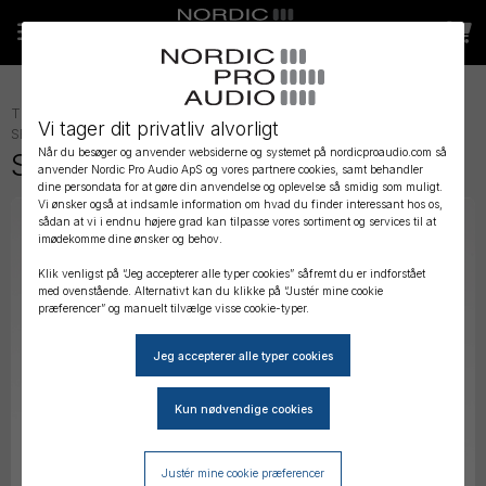
TRÅDLØS LYD
»
TRÅDLØST TILBEHØR
»
TILBEHØR TIL TRÅDLØS
Vi tager dit privatliv alvorligt
SENDER
»
Når du besøger og anvender websiderne og systemet på nordicproaudio.com så
Sound Devices A-SMA Antenna
anvender Nordic Pro Audio ApS og vores partnere cookies, samt behandler
dine persondata for at gøre din anvendelse og oplevelse så smidig som muligt.
Vi ønsker også at indsamle information om hvad du finder interessant hos os,
sådan at vi i endnu højere grad kan tilpasse vores sortiment og services til at
imødekomme dine ønsker og behov.
Klik venligst på “Jeg accepterer alle typer cookies” såfremt du er indforstået
med ovenstående. Alternativt kan du klikke på “Justér mine cookie
præferencer” og manuelt tilvælge visse cookie-typer.
Justér mine cookie præferencer