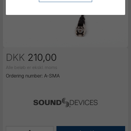
DKK
210,00
Alle beløb er ekskl. moms
Ordering number:
A-SMA