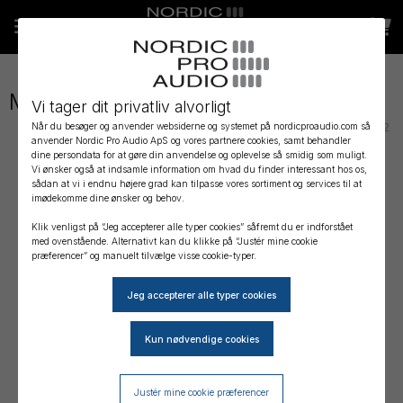
More Products
Vi tager dit privatliv alvorligt
Skrevet af Mikkel Furbo
24. november 2022
Når du besøger og anvender websiderne og systemet på nordicproaudio.com så
anvender Nordic Pro Audio ApS og vores partnere cookies, samt behandler
dine persondata for at gøre din anvendelse og oplevelse så smidig som muligt.
Vi ønsker også at indsamle information om hvad du finder interessant hos os,
sådan at vi i endnu højere grad kan tilpasse vores sortiment og services til at
imødekomme dine ønsker og behov.
Klik venligst på “Jeg accepterer alle typer cookies” såfremt du er indforstået
med ovenstående. Alternativt kan du klikke på “Justér mine cookie
præferencer” og manuelt tilvælge visse cookie-typer.
Justér mine cookie præferencer