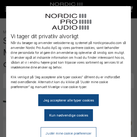
MIKROFONER
»
LAVALIER
»
Vi tager dit privatliv alvorligt
Sanken COS-11D Lavalier
Når du besøger og anvender websiderne og systemet på nordicproaudio.com så
anvender Nordic Pro Audio ApS og vores partnere cookies, samt behandler
Microphone XLR 3M output
dine persondata for at gøre din anvendelse og oplevelse så smidig som muligt.
Vi ønsker også at indsamle information om hvad du finder interessant hos os,
cable
sådan at vi i endnu højere grad kan tilpasse vores sortiment og services til at
imødekomme dine ønsker og behov.
Klik venligst på “Jeg accepterer alle typer cookies” såfremt du er indforstået
med ovenstående. Alternativt kan du klikke på “Justér mine cookie
præferencer” og manuelt tilvælge visse cookie-typer.
Justér mine cookie præferencer