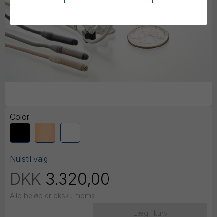
Color
Nulstil valg
DKK
3.320,00
Alle beløb er ekskl. moms
Læg i kurv